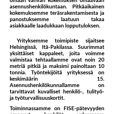
omaan vahvan kokemuksen omaavaan
asennushenkilökuntaan. Pitkäaikainen
kokemuksemme teräsrakentamisesta ja
panostuksemme laatuun takaa
asiakkaalle laadukkaan lopputuloksen.
Yrityksemme toimipiste sijaitsee
Helsingissä, Itä-Pakilassa. Suurimmat
yksittäiset kappaleet, joita voimme
valmistaa tehtaallamme ovat noin 20
metriä pitkiä ja maksimi painoltaan 10
tonnia. Työntekijöitä yrityksessä on
keskimäärin 15.
Asennushenkilökunnallamme on
tarvittavat kuvalliset henkilö-, tulityö-
ja työturvallisuuskortit.
Toiminnassamme on FISE-pätevyyden