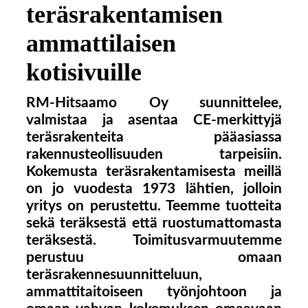
teräsrakentamisen
ammattilaisen
kotisivuille
RM-Hitsaamo Oy suunnittelee,
valmistaa ja asentaa CE-merkittyjä
teräsrakenteita pääasiassa
rakennusteollisuuden tarpeisiin.
Kokemusta teräsrakentamisesta
meillä
on jo vuodesta 1973 lähtien, jolloin
yritys on perustettu. Teemme tuotteita
sekä teräksestä että ruostumattomasta
teräksestä. Toimitusvarmuutemme
perustuu omaan
teräsrakennesuunnitteluun,
ammattitaitoiseen työnjohtoon ja